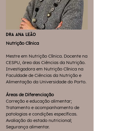
dra ana leão
Nutrição Clínica
Mestre em Nutrição Clínica. Docente na
CESPU, área das Ciências da Nutrição.
Investigadora em Nutrição Clínica na
Faculdade de Ciências da Nutrição e
Alimentação da Universidade do Porto.
Áreas de Diferenciação
Correção e educação alimentar;
Tratamento e acompanhamento de
patologias e condições específicas.
Avaliação do estado nutricional;
Segurança alimentar.