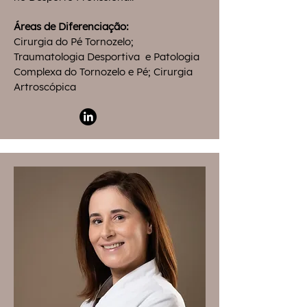
Áreas de Diferenciação:
Cirurgia do Pé Tornozelo;
Traumatologia Desportiva e Patologia
Complexa do Tornozelo e Pé; Cirurgia
Artroscópica