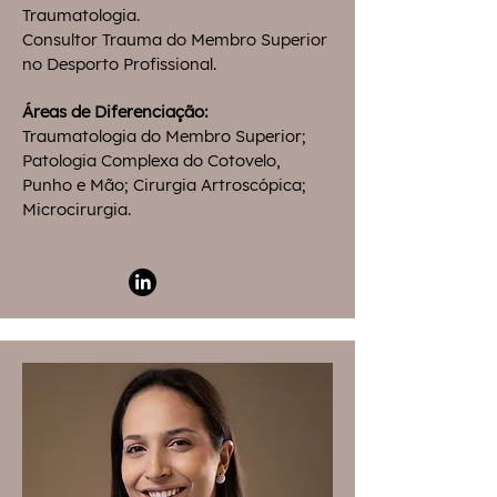
Traumatologia.
Consultor Trauma do Membro Superior
no Desporto Profissional.
Áreas de Diferenciação:​
Traumatologia do Membro Superior;
Patologia Complexa do Cotovelo,
Punho e Mão; Cirurgia Artroscópica;
Microcirurgia.