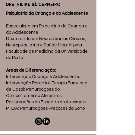
dra. filipa sá carneiro
Psiquiatria da Criança e do Adolescente
Especialista em Psiquiatria da Criança e
do Adolescente
Doutoranda em Neurociências Clínicas,
Neuropsiquiatria e Saúde Mental pela
Faculdade de Medicina da Universidade
do Porto.
Áreas de Diferenciação:
Intervenção Criança e Adolescente;
Intervenção Parental; Terapia Familiar e
de Casal; Perturbações do
Comportamento Alimentar;
Perturbações do Espectro do Autismo e
PHDA; Perturbações Precoces do Sono.