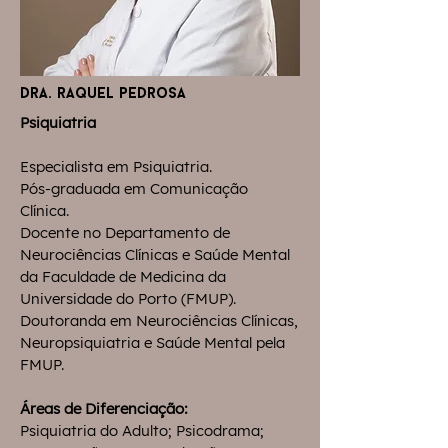
dra. raquel pedrosa
Psiquiatria
Especialista em Psiquiatria.
Pós-graduada em Comunicação
Clínica.
Docente no Departamento de
Neurociências Clínicas e Saúde Mental
da Faculdade de Medicina da
Universidade do Porto (FMUP).
Doutoranda em Neurociências Clínicas,
Neuropsiquiatria e Saúde Mental pela
FMUP.
Áreas de Diferenciação:
Psiquiatria do Adulto; Psicodrama;