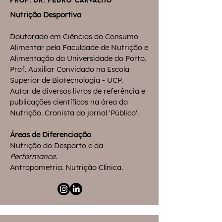
prof. dr. pedro carvalho
Nutrição Desportiva
Doutorado em Ciências do Consumo
Alimentar pela Faculdade de Nutrição e
Alimentação da Universidade do Porto. ​
Prof. Auxiliar Convidado na Escola
Superior de Biotecnologia - UCP.
Autor de diversos livros de referência e
publicações científicas na área da
Nutrição. Cronista do jornal 'Público'.
Áreas de Diferenciação
Nutrição do Desporto e da
Performance
.
Antropometria. Nutrição Clínica.​​​​​