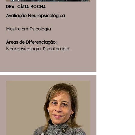
dra. cátia rocha
Avaliação Neuropsicológica
Mestre em Psicologia
Áreas de Diferenciação:
Neuropsicologia. Psicoterapia.