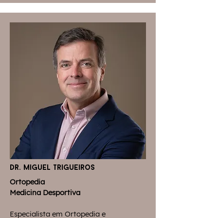
dr. miguel trigueiros
Ortopedia
Medicina Desportiva
Especialista em Ortopedia e