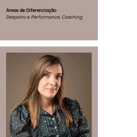
Áreas de Diferenciação
Desporto e
Performance
;
Coaching
.