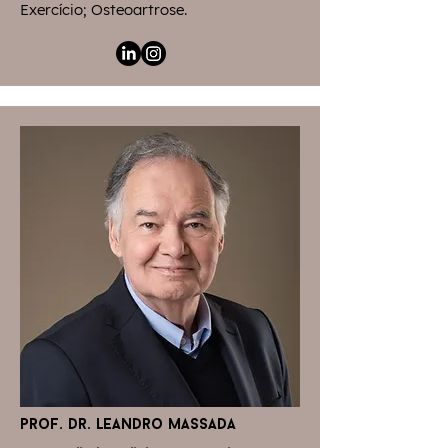
Exercício; Osteoartrose.​​​
prof. dr. leandro massada