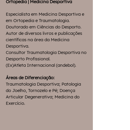
Ortopedia |
Medicina Desportiva
Especialista em Medicina Desportiva e
em Ortopedia e Traumatologia.
Doutorado em Ciências do Desporto.
Autor de diversos livros e publicações
científicas na área da Medicina
Desportiva.
Consultor Traumatologia Desportiva no
Desporto Profissional.
(Ex)Atleta Internacional (andebol).
Áreas de Diferenciação:
Traumatologia Desportiva; Patologia
do Joelho, Tornozelo e Pé; Doença
Articular Degenerativa; Medicina do
Exercício.​​